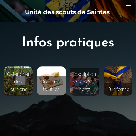
Unité des scouts de Saintes
Infos pratiques
Calendrier
Inscription
des
Documen
s 2026-
réunions
ts utiles
2027
L'uniforme