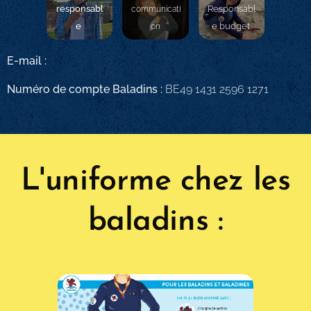
responsabl
Responsabl
communicati
e
e budget
on
E-mail :
Numéro de compte Baladins :
BE49 1431 2596 1271
L'uniforme chez les
baladins :