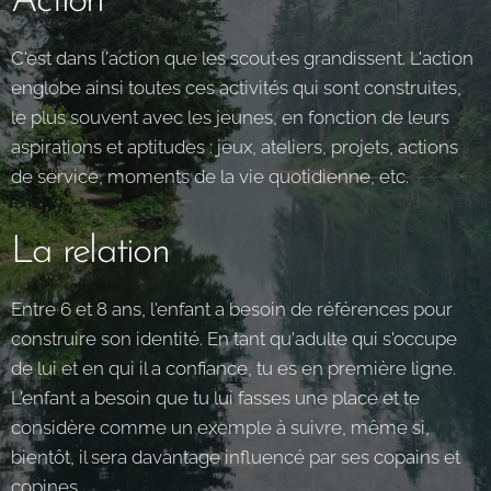
Action
C'est dans l'action que les scout·es grandissent. L'action
englobe ainsi toutes ces activités qui sont construites,
le plus souvent avec les jeunes, en fonction de leurs
aspirations et aptitudes : jeux, ateliers, projets, actions
de service, moments de la vie quotidienne, etc.
La relation
Entre 6 et 8 ans, l'enfant a besoin de références pour
construire son identité. En tant qu'adulte qui s'occupe
de lui et en qui il a confiance, tu es en première ligne.
L'enfant a besoin que tu lui fasses une place et te
considère comme un exemple à suivre, même si,
bientôt, il sera davantage influencé par ses copains et
copines.