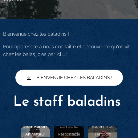
Bienvenue chez les baladins !
Pour apprendre à nous connaitre et découvrir ce qu'on vit
chez les balas, c'es par ici ... :
BIENVENUE CHEZ LES BALADINS !
Le staff baladins
Sky
Gushu
Auratus
(Jeanne
(Tom Forier)
Camacho)
(Quentin De
Animateur
Hertogh)
Responsable