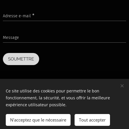
Adresse e-mail
Message
SOUMETTRE
Ce site utilise des cookies pour permettre le bon
fonctionnement, la sécurité, et vous offrir la meilleure
expérience utilisateur possible.
© 2025 Tous droits réservés
Unité scoute de Saintes (35RP)
N'acceptez que le nécessaire
Tout accepter
Commencer
Créez votre site web gratuitement !
Optimisé par
Webnode
Cookies